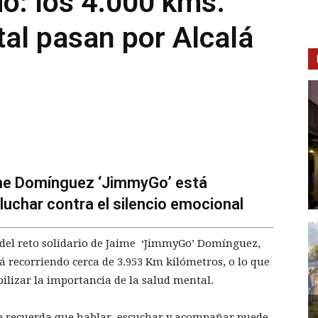
io: los 4.000 kms.
tal pasan por Alcalá
ime Domínguez ‘JimmyGo’ está
 luchar contra el silencio emocional
del reto solidario de Jaime ‘JimmyGo’ Domínguez,
á recorriendo cerca de 3.953 Km kilómetros, o lo que
ilizar la importancia de la salud mental.
me recuerda que hablar, escuchar y acompañar puede