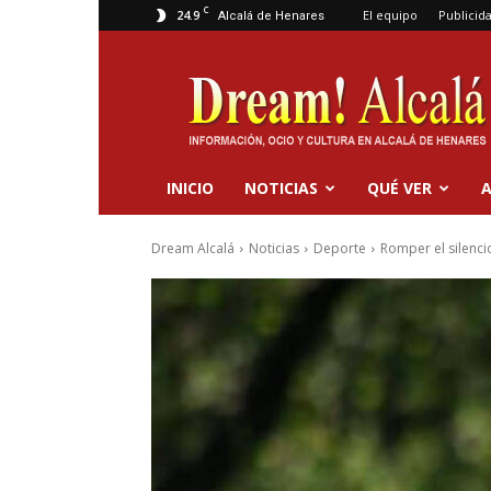
C
24.9
El equipo
Publicid
Alcalá de Henares
Dream
Alcalá
INICIO
NOTICIAS
QUÉ VER
A
Dream Alcalá
Noticias
Deporte
Romper el silencio