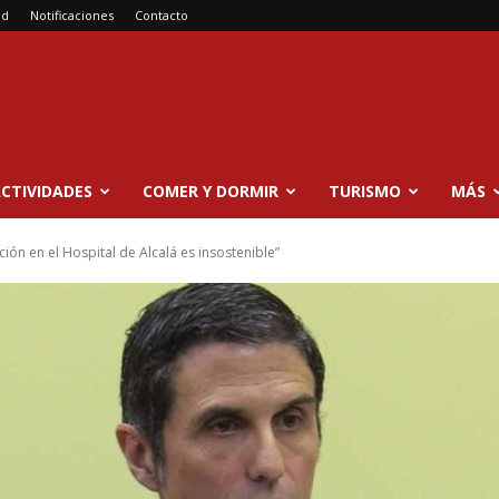
ad
Notificaciones
Contacto
CTIVIDADES
COMER Y DORMIR
TURISMO
MÁS
ción en el Hospital de Alcalá es insostenible”