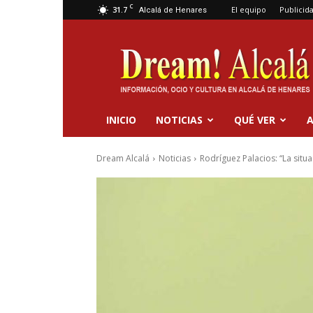
C
31.7
El equipo
Publicid
Alcalá de Henares
Dream
Alcalá
INICIO
NOTICIAS
QUÉ VER
A
Dream Alcalá
Noticias
Rodríguez Palacios: “La situa