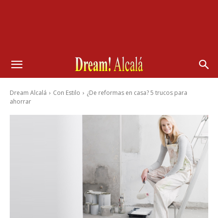
Dream Alcalá
Con Estilo
¿De reformas en casa? 5 trucos para
ahorrar