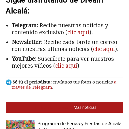
N
Alcalá:
Sa
1
Telegram:
Recibe nuestras noticias y
C
contenido exclusivo (
clic aquí
).
A 
Newsletter:
Recibe cada tarde un correo
In
con nuestras últimas noticias (
clic aquí
).
c
P
YouTube:
Suscríbete para ver nuestros
1
mejores vídeos (
clic aquí
).
Sé tú el periodista:
envíanos tus fotos o noticias
a
través de Telegram
.
También te interesa
Más noticias
Programa de Ferias y Fiestas de Alcalá