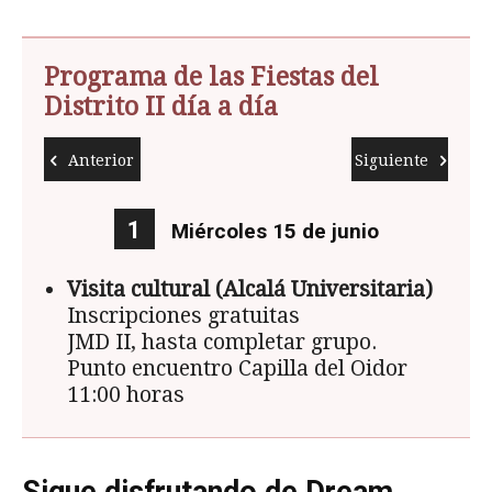
Programa de las Fiestas del
Distrito II día a día
Anterior
Siguiente
1
Miércoles 15 de junio
Visita cultural (Alcalá Universitaria)
Vi
Inscripciones gratuitas
In
JMD II, hasta completar grupo.
JM
Punto encuentro Capilla del Oidor
P
11:00 horas
1
Ex
Anterior
Siguiente
A
Sigue disfrutando de Dream