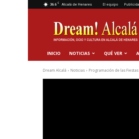
C
36.6
El equipo
Publicid
Alcalá de Henares
Dream
Alcalá
INICIO
NOTICIAS
QUÉ VER
A
Dream Alcalá
Noticias
Programación de las Fiestas d