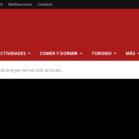
ad
Notificaciones
Contacto
CTIVIDADES
COMER Y DORMIR
TURISMO
MÁS
e la Virgen del Val 2025 de Alcalá...