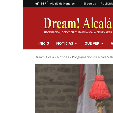
C
34.7
El equipo
Publicid
Alcalá de Henares
Dream
Alcalá
INICIO
NOTICIAS
QUÉ VER
A
Dream Alcalá
Noticias
Programación de Alcalá Siglo