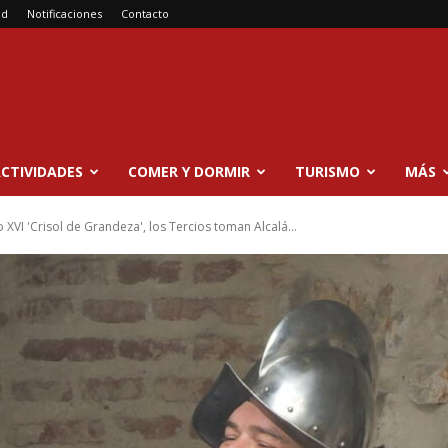
ad
Notificaciones
Contacto
CTIVIDADES
COMER Y DORMIR
TURISMO
MÁS
 XVI 'Crisol de Grandeza', los Tercios toman Alcalá...