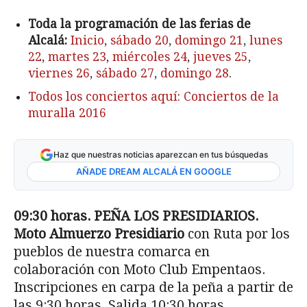
Toda la programación de las ferias de
Alcalá:
Inicio
,
sábado 20
,
domingo 21
,
lunes
22
,
martes 23
,
miércoles 24
,
jueves 25
,
viernes 26
,
sábado 27
,
domingo 28
.
Todos los conciertos aquí: Conciertos de la
muralla 2016
Haz que nuestras noticias aparezcan en tus búsquedas
AÑADE DREAM ALCALÁ EN GOOGLE
09:30 horas. PEÑA LOS PRESIDIARIOS.
Moto Almuerzo Presidiario
con Ruta por los
pueblos de nuestra comarca en
colaboración con Moto Club Empentaos.
Inscripciones en carpa de la peña a partir de
las 9:30 horas. Salida 10:30 horas.