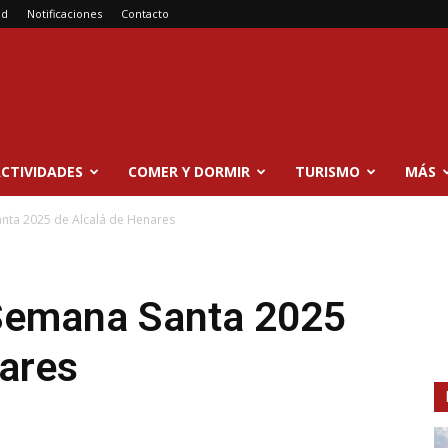
ad
Notificaciones
Contacto
CTIVIDADES
COMER Y DORMIR
TURISMO
MÁS
nta 2025 de Alcalá de Henares
Semana Santa 2025
nares