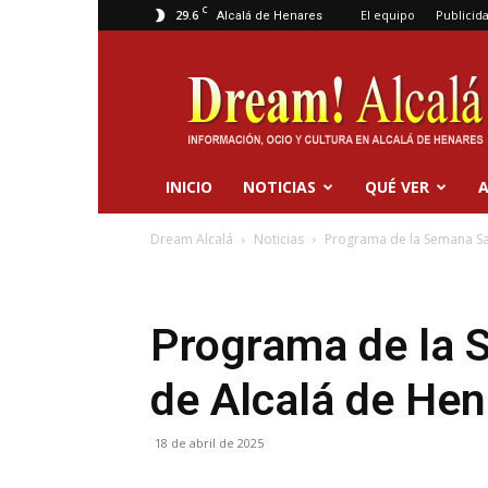
C
29.6
El equipo
Publicid
Alcalá de Henares
Dream
Alcalá
INICIO
NOTICIAS
QUÉ VER
A
Dream Alcalá
Noticias
Programa de la Semana Sa
Programa de la 
de Alcalá de He
18 de abril de 2025