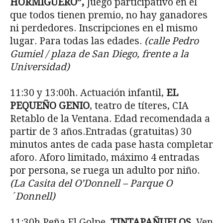
HORMIGUERO”,
Juego participativo en el
que todos tienen premio, no hay ganadores
ni perdedores. Inscripciones en el mismo
lugar. Para todas las edades.
(calle Pedro
Gumiel / plaza de San Diego, frente a la
Universidad)
11:30 y 13:00h. Actuación infantil,
EL
PEQUEÑO GENIO
, teatro de títeres, CIA
Retablo de la Ventana. Edad recomendada a
partir de 3 años.Entradas (gratuitas) 30
minutos antes de cada pase hasta completar
aforo. Aforo limitado, máximo 4 entradas
por persona, se ruega un adulto por niño.
(La Casita del O’Donnell – Parque O
´Donnell)
11:30h Peña El Golpe,
TINTAPAÑUELOS.
Ven