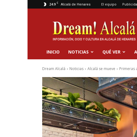
C
24.9
El equipo
Publicid
Alcalá de Henares
Dream
Alcalá
INICIO
NOTICIAS
QUÉ VER
A
Dream Alcalá
Noticias
Alcalá se mueve
Primeras a