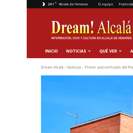
C
24.1
El equipo
Publicid
Alcalá de Henares
Dream
Alcalá
INICIO
NOTICIAS
QUÉ VER
A
Dream Alcalá
Noticias
Primer autocerficado del Plan