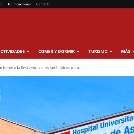
ad
Notificaciones
Contacto
CTIVIDADES
COMER Y DORMIR
TURISMO
MÁS
 frente a la Resistencia a los Antibióticos para...