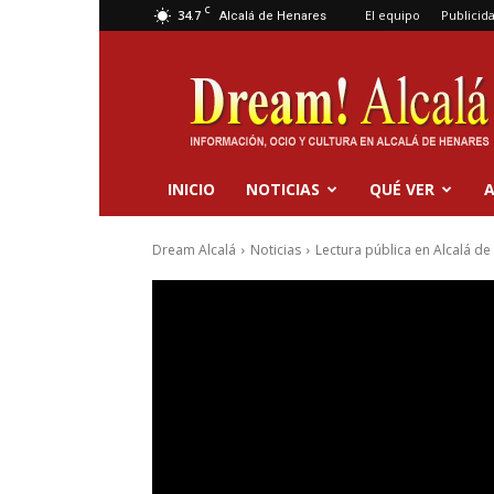
C
34.7
El equipo
Publicid
Alcalá de Henares
Dream
Alcalá
INICIO
NOTICIAS
QUÉ VER
A
Dream Alcalá
Noticias
Lectura pública en Alcalá de