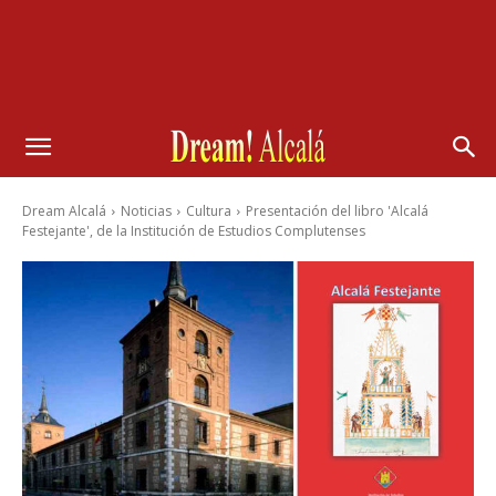
Dream Alcalá
Noticias
Cultura
Presentación del libro 'Alcalá
Festejante', de la Institución de Estudios Complutenses