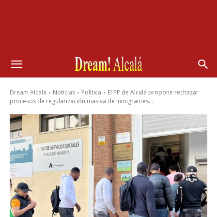
Dream Alcalá
Noticias
Política
El PP de Alcalá propone rechazar
procesos de regularización masiva de inmigrantes...