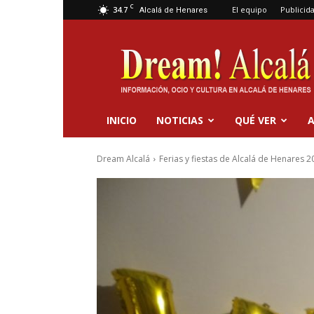
C
34.7
El equipo
Publicid
Alcalá de Henares
Dream
Alcalá
INICIO
NOTICIAS
QUÉ VER
A
Dream Alcalá
Ferias y fiestas de Alcalá de Henares 2