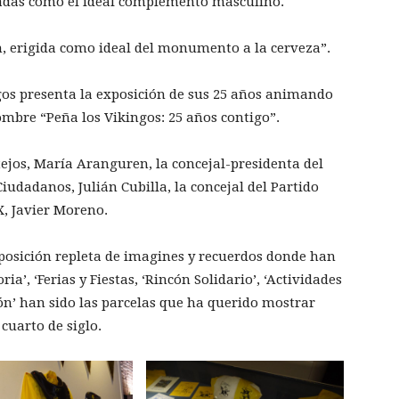
adas como el ideal complemento masculino.
ón, erigida como ideal del monumento a la cerveza”.
ngos presenta la exposición de sus 25 años animando
ombre “Peña los Vikingos: 25 años contigo”.
tejos, María Aranguren, la concejal-presidenta del
 Ciudadanos, Julián Cubilla, la concejal del Partido
X, Javier Moreno.
osición repleta de imagines y recuerdos donde han
ia’, ‘Ferias y Fiestas, ‘Rincón Solidario’, ‘Actividades
ón’ han sido las parcelas que ha querido mostrar
cuarto de siglo.