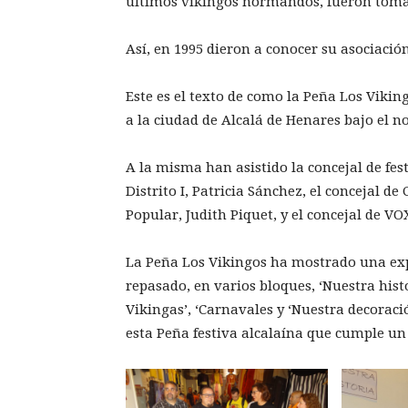
últimos vikingos normandos, fueron tom
Así, en 1995 dieron a conocer su asociaci
Este es el texto de como la Peña Los Viki
a la ciudad de Alcalá de Henares bajo el n
A la misma han asistido la concejal de fes
Distrito I, Patricia Sánchez, el concejal de
Popular, Judith Piquet, y el concejal de VO
La Peña Los Vikingos ha mostrado una exp
repasado, en varios bloques, ‘Nuestra histor
Vikingas’, ‘Carnavales y ‘Nuestra decoraci
esta Peña festiva alcalaína que cumple un 