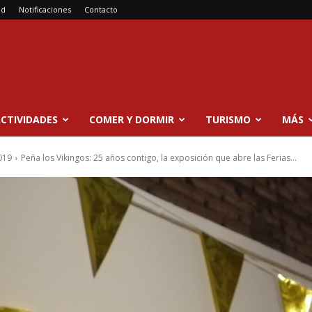
ad
Notificaciones
Contacto
CTIVIDADES
COMER Y DORMIR
TURISMO
MÁS
019
Peña los Vikingos: 25 años contigo, la exposición que abre las Ferias...