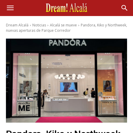
Dream Alcalá
Noticias
Alcalá se mueve
Pandora, Kiko y Northweek,
nuevas aperturas de Parque Corredor