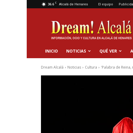
C
36.6
El equipo
Publicid
Alcalá de Henares
Dream
Alcalá
INICIO
NOTICIAS
QUÉ VER
A
Dream Alcalá
Noticias
Cultura
'Palabra de Reina, 