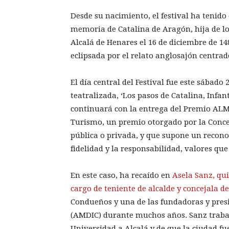
Desde su nacimiento, el festival ha tenido
memoria de Catalina de Aragón, hija de los
Alcalá de Henares el 16 de diciembre de 148
eclipsada por el relato anglosajón centrad
El día central del Festival fue este sábad
teatralizada, ‘Los pasos de Catalina, Infan
continuará con la entrega del Premio ALM
Turismo, un premio otorgado por la Concej
pública o privada, y que supone un recono
fidelidad y la responsabilidad, valores qu
En este caso, ha recaído en
Asela Sanz, qui
cargo de teniente de alcalde y concejala d
Condueños y una de las fundadoras y pres
(AMDIC) durante muchos años. Sanz trabaj
Universidad a Alcalá y de que la ciudad fu