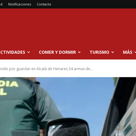
ad
Notificaciones
Contacto
CTIVIDADES
COMER Y DORMIR
TURISMO
MÁS
ido por guardar en Alcalá de Henares 34 armas de...