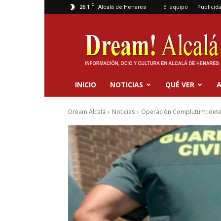
C
26.1
El equipo
Publicid
Alcalá de Henares
Dream
Alcalá
INICIO
NOTICIAS
QUÉ VER
A
Dream Alcalá
Noticias
Operación Complutum: deten