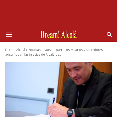
Dream Alcalá
Noticias
Nuevos párrocos, vicarios y sacerdotes
adscritos en las iglesias de Alcalá de...