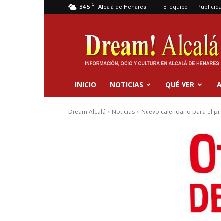
C
34.5
El equipo
Publicid
Alcalá de Henares
Dream
Alcalá
INICIO
NOTICIAS
QUÉ VER
A
Dream Alcalá
Noticias
Nuevo calendario para el p