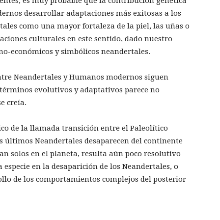
ientes, es muy probable que la contribución genética
rnos desarrollar adaptaciones más exitosas a los
tales como una mayor fortaleza de la piel, las uñas o
aciones culturales en este sentido, dado nuestro
cno-económicos y simbólicos neandertales.
 entre Neandertales y Humanos modernos siguen
n términos evolutivos y adaptativos parece no
e creía.
co de la llamada transición entre el Paleolítico
os últimos Neandertales desaparecen del continente
 solos en el planeta, resulta aún poco resolutivo
 especie en la desaparición de los Neandertales, o
rollo de los comportamientos complejos del posterior