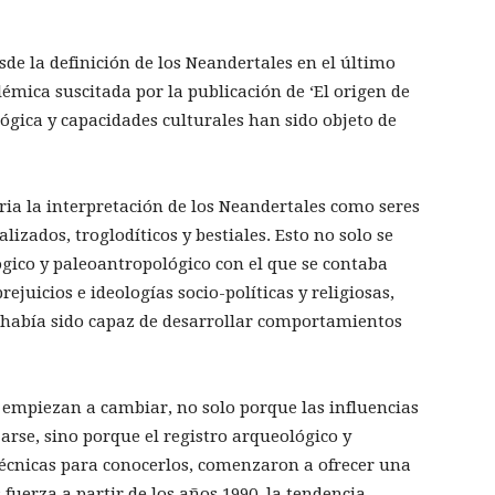
de la definición de los Neandertales en el último
olémica suscitada por la publicación de ‘El origen de
lógica y capacidades culturales han sido objeto de
ria la interpretación de los Neandertales como seres
izados, troglodíticos y bestiales. Esto no solo se
ógico y paleoantropológico con el que se contaba
ejuicios e ideologías socio-políticas y religiosas,
había sido capaz de desarrollar comportamientos
s empiezan a cambiar, no solo porque las influencias
arse, sino porque el registro arqueológico y
técnicas para conocerlos, comenzaron a ofrecer una
 fuerza a partir de los años 1990, la tendencia