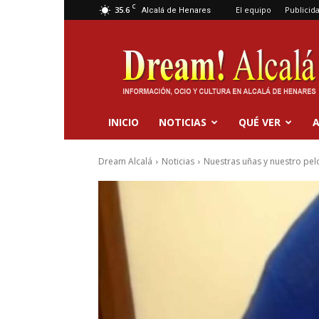
C
35.6
El equipo
Publicid
Alcalá de Henares
Dream
Alcalá
INICIO
NOTICIAS
QUÉ VER
A
Dream Alcalá
Noticias
Nuestras uñas y nuestro pel