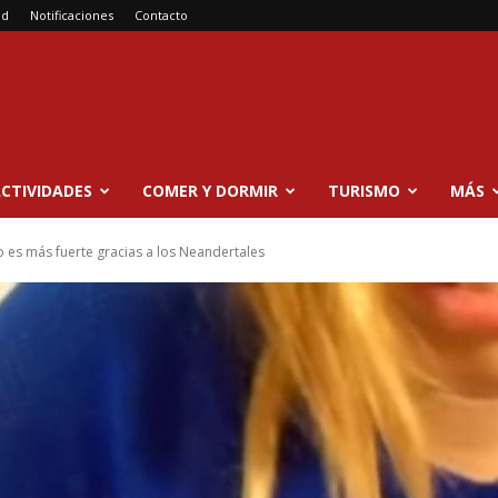
ad
Notificaciones
Contacto
CTIVIDADES
COMER Y DORMIR
TURISMO
MÁS
o es más fuerte gracias a los Neandertales