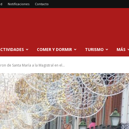
ad
Notificaciones
Contacto
CTIVIDADES
COMER Y DORMIR
TURISMO
MÁS
on de Santa María a la Magistral en el...