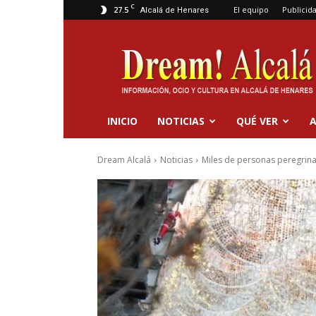
C
27.5
El equipo
Publicid
Alcalá de Henares
Dream
Alcalá
INICIO
NOTICIAS
QUÉ VER
A
Dream Alcalá
Noticias
Miles de personas peregrinar