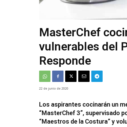
MasterChef coci
vulnerables del 
Responde
22 de junio de 2020
Los aspirantes cocinarán un m
“MasterChef 3”, supervisado po
“Maestros de la Costura” y volu