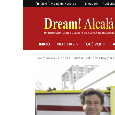
C
36.6
El equipo
Publicid
Alcalá de Henares
Dream
Alcalá
INICIO
NOTICIAS
QUÉ VER
A
Dream Alcalá
Noticias
MasterChef cocina hoy para