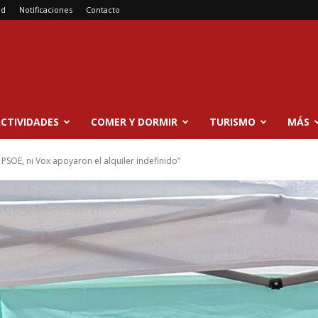
ad
Notificaciones
Contacto
CTIVIDADES
COMER Y DORMIR
TURISMO
MÁS
 PSOE, ni Vox apoyaron el alquiler indefinido”