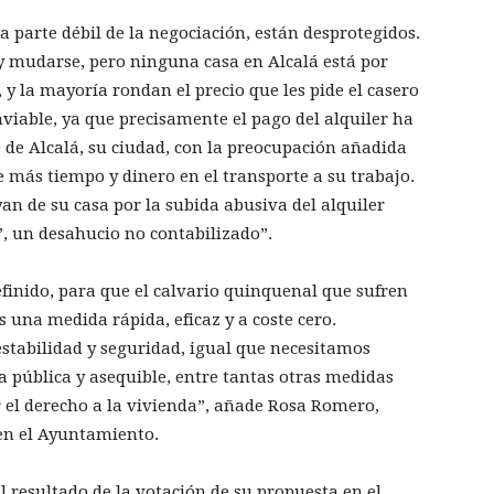
a parte débil de la negociación, están desprotegidos.
y mudarse, pero ninguna casa en Alcalá está por
y la mayoría rondan el precio que les pide el casero
nviable, ya que precisamente el pago del alquiler ha
 de Alcalá, su ciudad, con la preocupación añadida
de más tiempo y dinero en el transporte a su trabajo.
yan de su casa por la subida abusiva del alquiler
”, un desahucio no contabilizado”.
efinido, para que el calvario quinquenal que sufren
s una medida rápida, eficaz y a coste cero.
estabilidad y seguridad, igual que necesitamos
a pública y asequible, entre tantas otras medidas
el derecho a la vivienda”, añade Rosa Romero,
en el Ayuntamiento.
 resultado de la votación de su propuesta en el