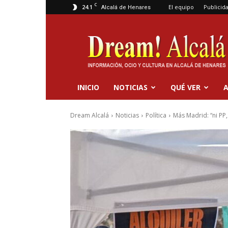
C
24.1
El equipo
Publicid
Alcalá de Henares
Dream
Alcalá
INICIO
NOTICIAS
QUÉ VER
A
Dream Alcalá
Noticias
Política
Más Madrid: “ni PP,