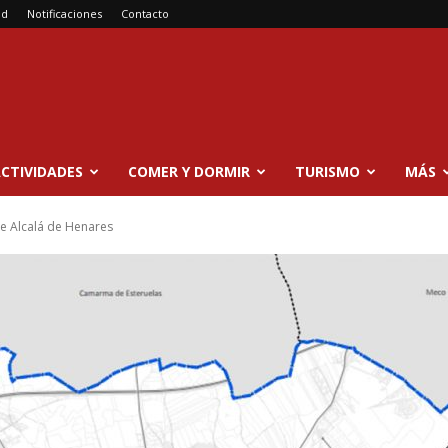
ad
Notificaciones
Contacto
CTIVIDADES
COMER Y DORMIR
TURISMO
MÁS
e Alcalá de Henares