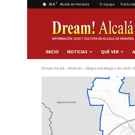
C
35.6
El equipo
Publicid
Alcalá de Henares
Dream
Alcalá
INICIO
NOTICIAS
QUÉ VER
A
Dream Alcalá
Noticias
Mapa estratégico de ruido d