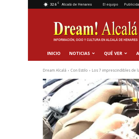
C
32.6
El equipo
Publicid
Alcalá de Henares
Dream
Alcalá
INICIO
NOTICIAS
QUÉ VER
A
Dream Alcalá
Con Estilo
Los 7 imprescindibles de l