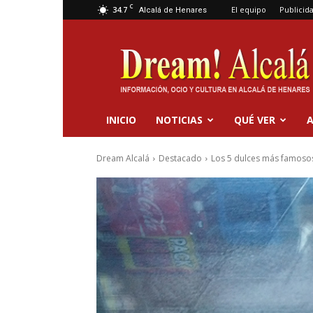
C
34.7
El equipo
Publicid
Alcalá de Henares
Dream
Alcalá
INICIO
NOTICIAS
QUÉ VER
A
Dream Alcalá
Destacado
Los 5 dulces más famoso