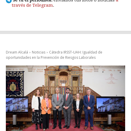
Sé tú el periodista:
envíanos tus fotos o noticias
a
través de Telegram
.