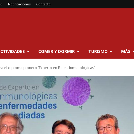
ad
Notificaciones
Contacto
CTIVIDADES
COMER Y DORMIR
TURISMO
MÁS
nza el diploma pionero 'Experto en Bases Inmunológicas'