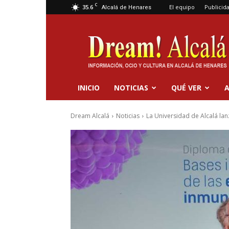
C
35.6
El equipo
Publicid
Alcalá de Henares
Dream
Alcalá
INICIO
NOTICIAS
QUÉ VER
A
Dream Alcalá
Noticias
La Universidad de Alcalá la