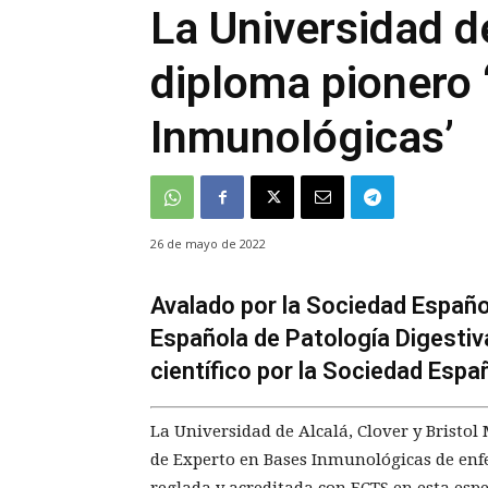
La Universidad de
diploma pionero 
Inmunológicas’
26 de mayo de 2022
Avalado por la Sociedad Españo
Española de Patología Digestiv
científico por la Sociedad Esp
La Universidad de Alcalá, Clover y Bristo
de Experto en Bases Inmunológicas de en
reglada y acreditada con ECTS en esta espe