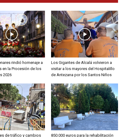
enares rindió homenaje a
Los Gigantes de Alcalá volvieron a
 en la Procesión de los
visitar a los mayores del Hospitalillo
s 2026
de Antezana por los Santos Niños
es de tráfico y cambios
850.000 euros para la rehabilitación