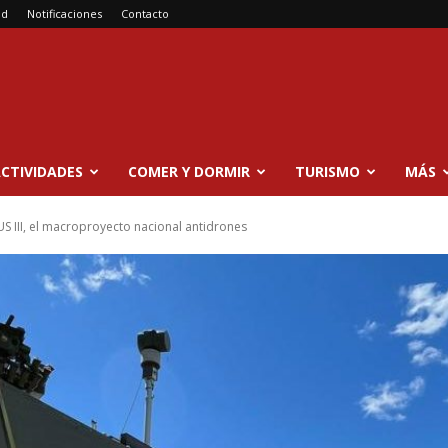
ad
Notificaciones
Contacto
CTIVIDADES
COMER Y DORMIR
TURISMO
MÁS
S III, el macroproyecto nacional antidrones