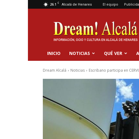
C
26.1
El equipo
Publicid
Alcalá de Henares
Dream
Alcalá
INICIO
NOTICIAS
QUÉ VER
A
Dream Alcalá
Noticias
Escribano participa en CERVU