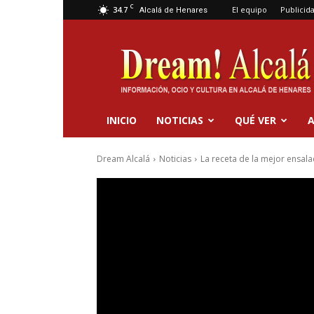
C
34.7
El equipo
Publicid
Alcalá de Henares
Dream
Alcalá
INICIO
NOTICIAS
QUÉ VER
A
Dream Alcalá
Noticias
La receta de la mejor ensala