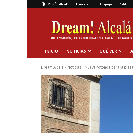
C
29.6
El equipo
Publicid
Alcalá de Henares
Dream
Alcalá
INICIO
NOTICIAS
QUÉ VER
A
Dream Alcalá
Noticias
Nueva rotonda para la plaza