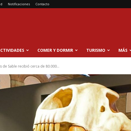
ad
Notificaciones
Contacto
CTIVIDADES
COMER Y DORMIR
TURISMO
MÁS
s de Sable recibió cerca de 80.000...