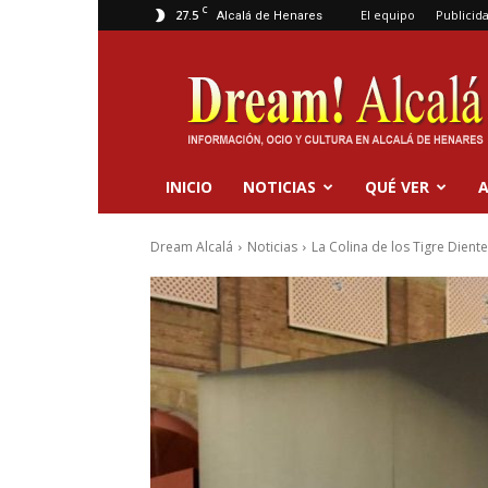
C
27.5
El equipo
Publicid
Alcalá de Henares
Dream
Alcalá
INICIO
NOTICIAS
QUÉ VER
A
Dream Alcalá
Noticias
La Colina de los Tigre Diente