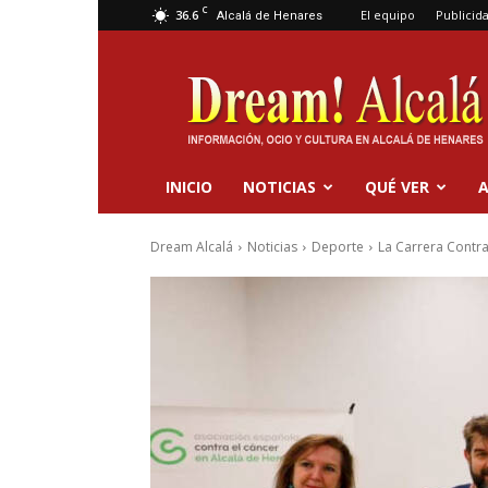
C
36.6
El equipo
Publicid
Alcalá de Henares
Dream
Alcalá
INICIO
NOTICIAS
QUÉ VER
A
Dream Alcalá
Noticias
Deporte
La Carrera Contra