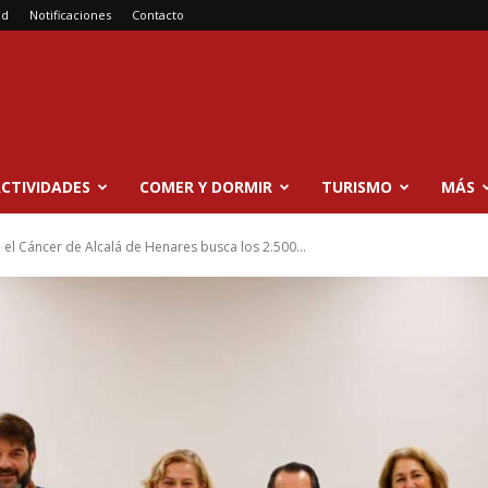
ad
Notificaciones
Contacto
CTIVIDADES
COMER Y DORMIR
TURISMO
MÁS
 el Cáncer de Alcalá de Henares busca los 2.500...