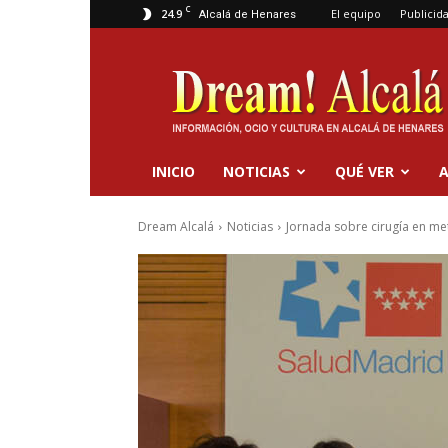
C
24.9
El equipo
Publicid
Alcalá de Henares
Dream
Alcalá
INICIO
NOTICIAS
QUÉ VER
A
Dream Alcalá
Noticias
Jornada sobre cirugía en met