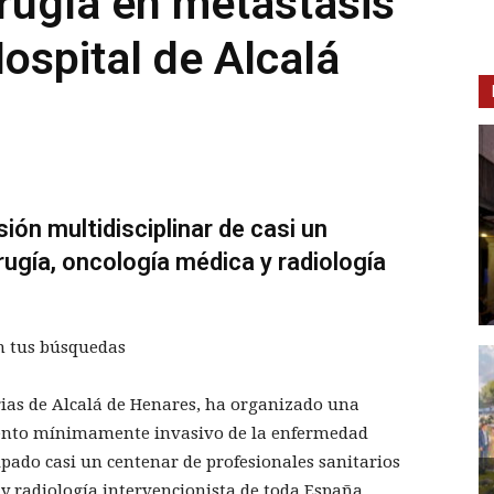
rugía en metástasis
ospital de Alcalá
ión multidisciplinar de casi un
rugía, oncología médica y radiología
n tus búsquedas
urias de Alcalá de Henares, ha organizado una
miento mínimamente invasivo de la enfermedad
ipado casi un centenar de profesionales sanitarios
 y radiología intervencionista de toda España.