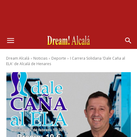
Dream Alcalá
Noticias
Deporte
I Carrera Solidaria 'Dale Caña al
ELA' de Alcalá de Henares