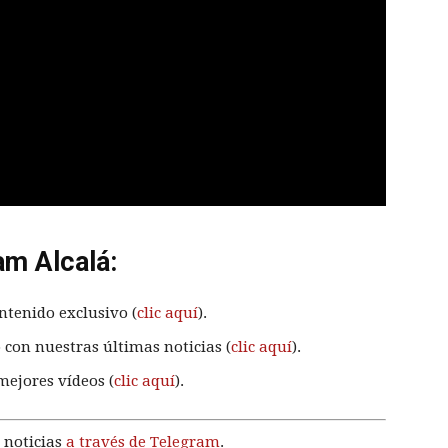
am Alcalá:
ntenido exclusivo (
clic aquí
).
 con nuestras últimas noticias (
clic aquí
).
mejores vídeos (
clic aquí
).
 noticias
a través de Telegram
.