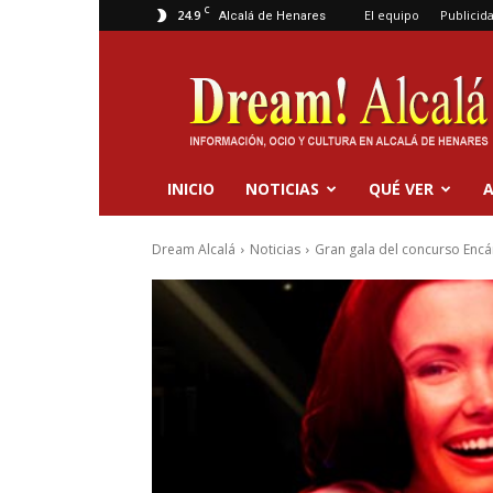
C
24.9
El equipo
Publicid
Alcalá de Henares
Dream
Alcalá
INICIO
NOTICIAS
QUÉ VER
A
Dream Alcalá
Noticias
Gran gala del concurso Encán