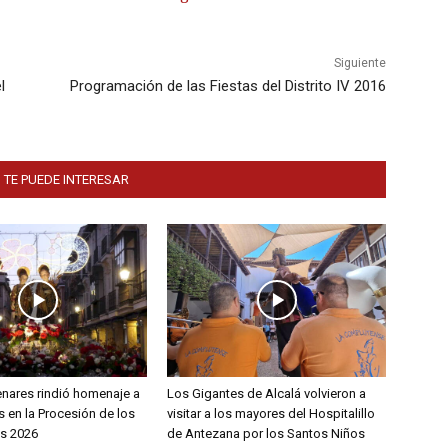
Siguiente
l
Programación de las Fiestas del Distrito IV 2016
 TE PUEDE INTERESAR
enares rindió homenaje a
Los Gigantes de Alcalá volvieron a
 en la Procesión de los
visitar a los mayores del Hospitalillo
s 2026
de Antezana por los Santos Niños