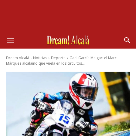
Dream Alcalá
Noticias
Deporte
Gael García Melgar: el Marc
Márquez alcalaíno que vuela en los circuitos...