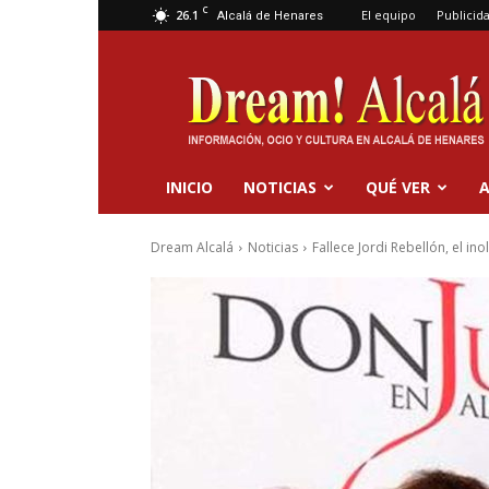
C
26.1
El equipo
Publicid
Alcalá de Henares
Dream
Alcalá
INICIO
NOTICIAS
QUÉ VER
A
Dream Alcalá
Noticias
Fallece Jordi Rebellón, el in