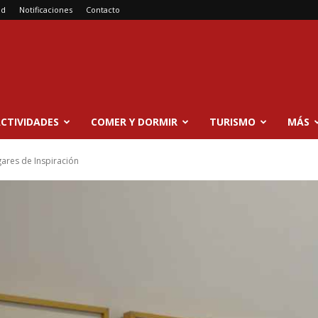
ad
Notificaciones
Contacto
CTIVIDADES
COMER Y DORMIR
TURISMO
MÁS
ares de Inspiración