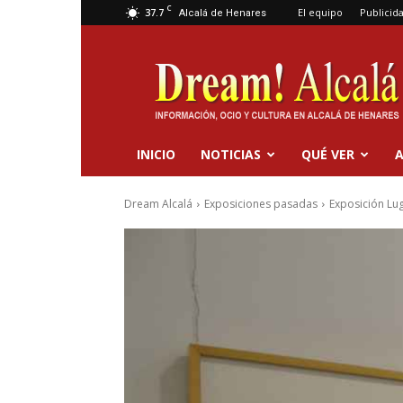
C
37.7
El equipo
Publicid
Alcalá de Henares
Dream
Alcalá
INICIO
NOTICIAS
QUÉ VER
A
Dream Alcalá
Exposiciones pasadas
Exposición Lug