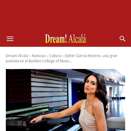
Dream Alcalá
Noticias
Cultura
Esther García Moreno, una gran
pianista en el Berklee College of Music...