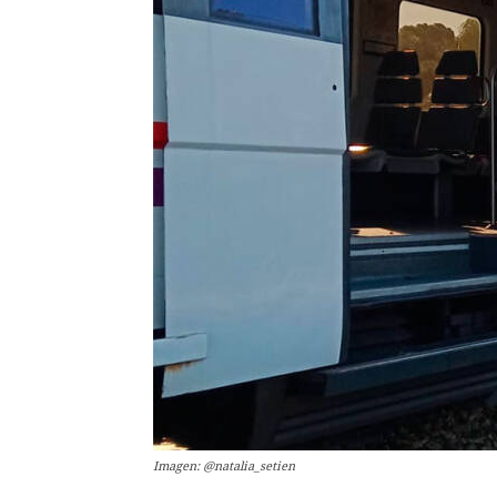
Imagen: @natalia_setien