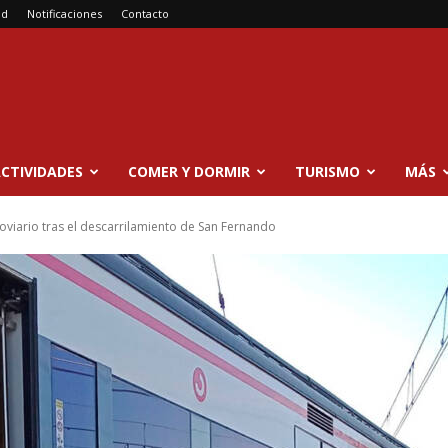
ad
Notificaciones
Contacto
CTIVIDADES
COMER Y DORMIR
TURISMO
MÁS
rroviario tras el descarrilamiento de San Fernando