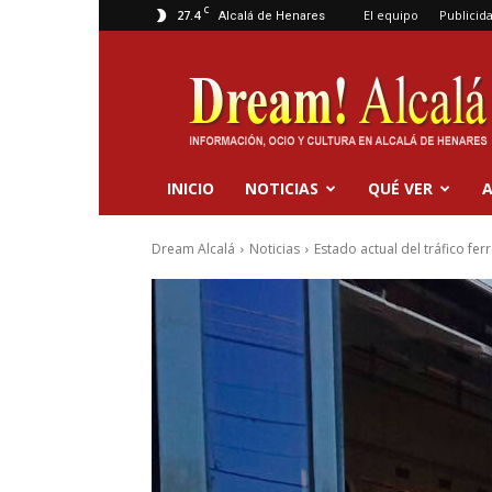
C
27.4
El equipo
Publicid
Alcalá de Henares
Dream
Alcalá
INICIO
NOTICIAS
QUÉ VER
A
Dream Alcalá
Noticias
Estado actual del tráfico fe