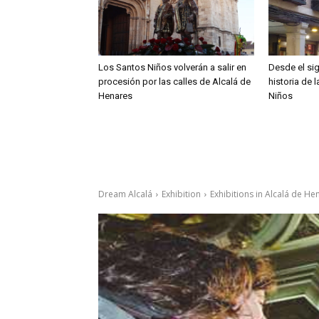
Los Santos Niños volverán a salir en
Desde el sig
procesión por las calles de Alcalá de
historia de 
Henares
Niños