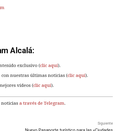
om
am Alcalá:
ntenido exclusivo (
clic aquí
).
 con nuestras últimas noticias (
clic aquí
).
mejores vídeos (
clic aquí
).
 noticias
a través de Telegram
.
Siguiente
Nuevo Pasaporte turístico para las «Ciudades