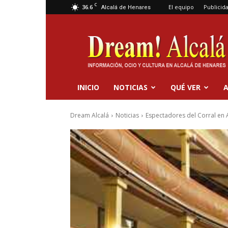
C
36.6
El equipo
Publicid
Alcalá de Henares
Dream
Alcalá
INICIO
NOTICIAS
QUÉ VER
A
Dream Alcalá
Noticias
Espectadores del Corral en 