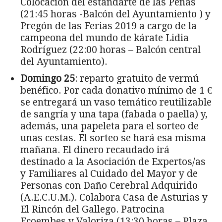
Colocación del estandarte de las Peñas
(21:45 horas -Balcón del Ayuntamiento ) y
Pregón de las Ferias 2019 a cargo de la
campeona del mundo de kárate Lidia
Rodríguez (22:00 horas – Balcón central
del Ayuntamiento).
Domingo
25
: reparto gratuito de vermú
benéfico. Por cada donativo mínimo de 1 €
se entregará un vaso temático reutilizable
de sangría y una tapa (fabada o paella) y,
además, una papeleta para el sorteo de
unas cestas. El sorteo se hará esa misma
mañana. El dinero recaudado irá
destinado a la Asociación de Expertos/as
y Familiares al Cuidado del Mayor y de
Personas con Daño Cerebral Adquirido
(A.E.C.U.M.). Colabora Casa de Asturias y
El Rincón del Gallego. Patrocina
Ecoembes y Valoriza (13:30 horas – Plaza