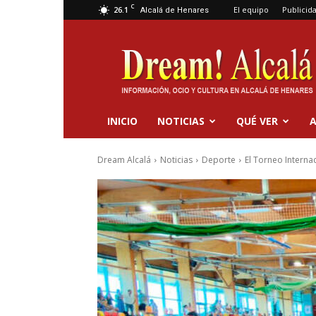
C
26.1
El equipo
Publicid
Alcalá de Henares
Dream
Alcalá
INICIO
NOTICIAS
QUÉ VER
A
Dream Alcalá
Noticias
Deporte
El Torneo Interna