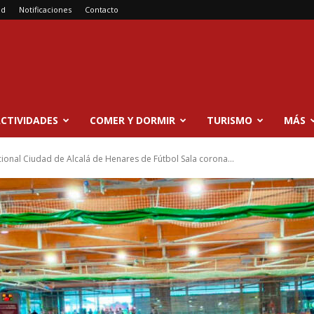
ad
Notificaciones
Contacto
CTIVIDADES
COMER Y DORMIR
TURISMO
MÁS
cional Ciudad de Alcalá de Henares de Fútbol Sala corona...