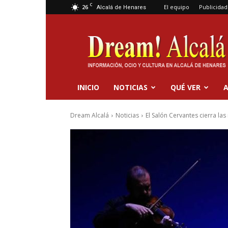
C
26
El equipo
Publicidad
Alcalá de Henares
Dream
Alcalá
INICIO
NOTICIAS
QUÉ VER
A
Dream Alcalá
Noticias
El Salón Cervantes cierra la