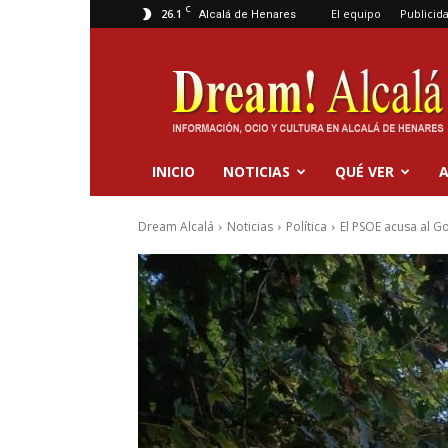
C
26.1
El equipo
Publicid
Alcalá de Henares
Dream
Alcalá
INICIO
NOTICIAS
QUÉ VER
A
Dream Alcalá
Noticias
Política
El PSOE acusa al Go