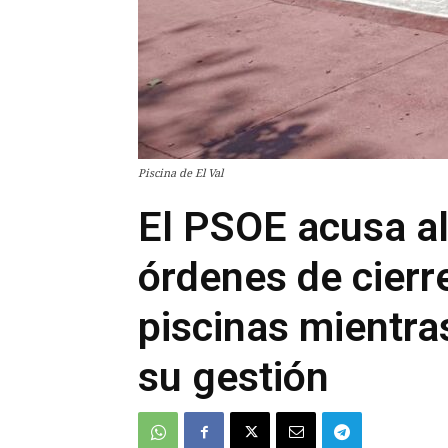
Piscina de El Val
El PSOE acusa al
órdenes de cierre
piscinas mientr
su gestión