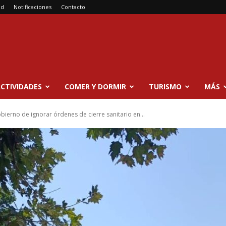
ad
Notificaciones
Contacto
CTIVIDADES
COMER Y DORMIR
TURISMO
MÁS
bierno de ignorar órdenes de cierre sanitario en...