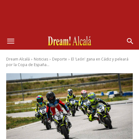
Dream Alcalá
Noticias
Deporte
El 'León' gana en Cádiz y peleará
por la Copa de España...