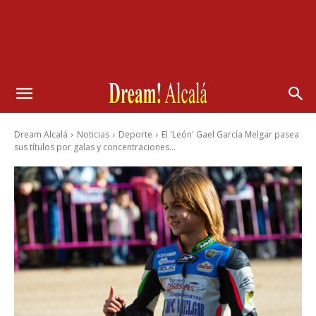
Dream Alcalá
Noticias
Deporte
El 'León' Gael García Melgar pasea
sus títulos por galas y concentraciones...