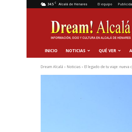
C
34.5
El equipo
Publicid
Alcalá de Henares
Dream
Alcalá
INICIO
NOTICIAS
QUÉ VER
A
Dream Alcalá
Noticias
El legado de tu viaje: nuev